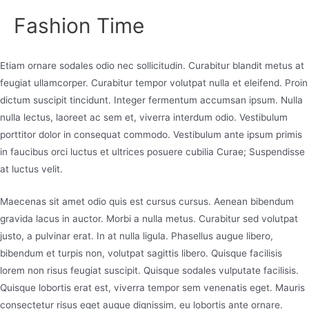
Fashion Time
Etiam ornare sodales odio nec sollicitudin. Curabitur blandit metus at
feugiat ullamcorper. Curabitur tempor volutpat nulla et eleifend. Proin
dictum suscipit tincidunt. Integer fermentum accumsan ipsum. Nulla
nulla lectus, laoreet ac sem et, viverra interdum odio. Vestibulum
porttitor dolor in consequat commodo. Vestibulum ante ipsum primis
in faucibus orci luctus et ultrices posuere cubilia Curae; Suspendisse
at luctus velit.
Maecenas sit amet odio quis est cursus cursus. Aenean bibendum
gravida lacus in auctor. Morbi a nulla metus. Curabitur sed volutpat
justo, a pulvinar erat. In at nulla ligula. Phasellus augue libero,
bibendum et turpis non, volutpat sagittis libero. Quisque facilisis
lorem non risus feugiat suscipit. Quisque sodales vulputate facilisis.
Quisque lobortis erat est, viverra tempor sem venenatis eget. Mauris
consectetur risus eget augue dignissim, eu lobortis ante ornare.