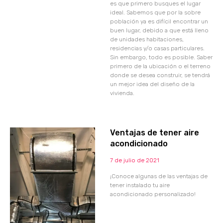
es que primero busques el lugar
ideal. Sabemos que por la sobre
población ya es difícil encontrar un
buen lugar, debido a que está lleno
de unidades habitaciones,
residencias y/o casas particulares.
Sin embargo, todo es posible. Saber
primero de la ubicación o el terreno
donde se desea construir, se tendrá
un mejor idea del diseño de la
vivienda.
Ventajas de tener aire
acondicionado
7 de julio de 2021
¡Conoce algunas de las ventajas de
tener instalado tu aire
acondicionado personalizado!