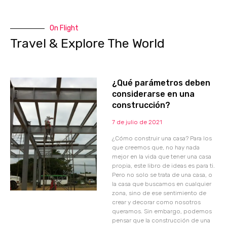
On Flight
Travel & Explore The World
¿Qué parámetros deben
considerarse en una
construcción?
7 de julio de 2021
¿Cómo construir una casa? Para los
que creemos que, no hay nada
mejor en la vida que tener una casa
propia, este libro de ideas es para ti.
Pero no solo se trata de una casa, o
la casa que buscamos en cualquier
zona, sino de ese sentimiento de
crear y decorar como nosotros
queramos. Sin embargo, podemos
pensar que la construcción de una