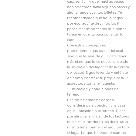
casa es fácil, y que muchas veces
nos podemos saltar algunos pasos y
ahorrar unos cuantos billetes. Te
recomendamos que no lo hagas,
por eso, aquí te decimos los 9
pasos más importantes que debes
tomar en cuenta para construir tu
casa.
Con estos consejos no
pretendemos que sea así tal cual,
sino que te sirva de guía para tener
más claro que lo se necesita, desde
la ubicación del lugar hasta la cereza
del pastel. Sigue leyendo y entérate
de cómo construir tu propia casa: 9
aspectos a tomar en cuenta.
1. Ubicación y condiciones del
terreno
Una de las primeras cosas a
considerar para construir una casa
es, la ubicación o el terreno. Dicen
por ahí que, el orden de los factores
no altera el producto, es decir, es lo
mismo tener primero el arquitecto o
el lugar. Lo que te recomendamos,